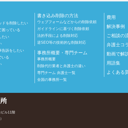
書き込み削除の方法
費用
ウェブフォームなどからの削除依頼
ッドを削除したい
解決事例
ガイドラインに基づく削除依頼
て困っている
ご相談の
法的手段による削除対応
したい
逆SEO等の技術的な削除対応
い
弁護士コ
事告訴をしたい
事務所概要・専門チーム
動画で解
でいる
事務所概要
用語集
い
削除代行業者と弁護士の違い
よくある
専門チーム 弁護士一覧
全国の事務所一覧
台ビル11階
）