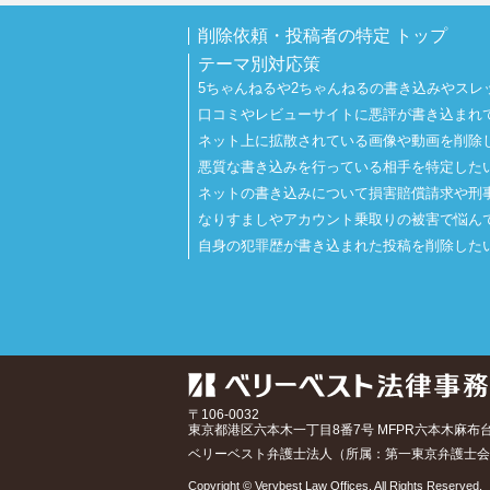
削除依頼・投稿者の特定 トップ
テーマ別対応策
5ちゃんねるや2ちゃんねるの書き込みやスレ
口コミやレビューサイトに悪評が書き込まれ
ネット上に拡散されている画像や動画を削除
悪質な書き込みを行っている相手を特定した
ネットの書き込みについて損害賠償請求や刑
なりすましやアカウント乗取りの被害で悩ん
自身の犯罪歴が書き込まれた投稿を削除した
〒106-0032
東京都
港区六本木一丁目8番7号 MFPR六本木麻布
ベリーベスト弁護士法人（所属：第一東京弁護士会
Copyright © Verybest Law Offices. All Rights Reserved.