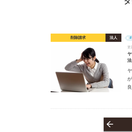
タ
削除請求
法人
更
ヤ
法
ヤ
良