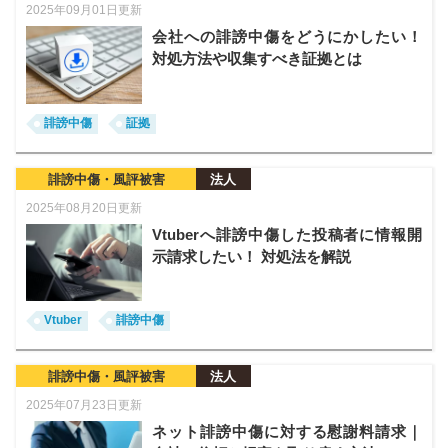
2025年09月01日更新
会社への誹謗中傷をどうにかしたい！
対処方法や収集すべき証拠とは
誹謗中傷
証拠
誹謗中傷・風評被害
法人
2025年08月20日更新
Vtuberへ誹謗中傷した投稿者に情報開
示請求したい！ 対処法を解説
Vtuber
誹謗中傷
誹謗中傷・風評被害
法人
2025年07月23日更新
ネット誹謗中傷に対する慰謝料請求｜