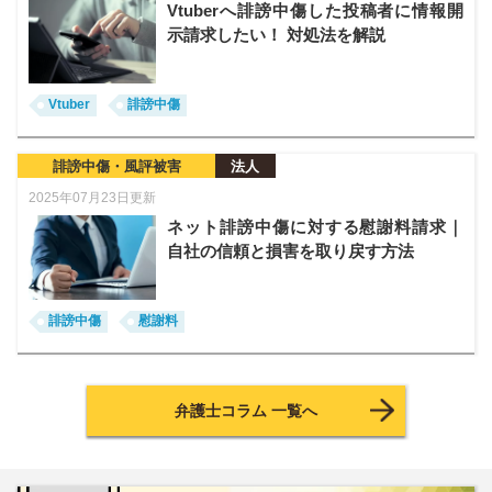
Vtuberへ誹謗中傷した投稿者に情報開
示請求したい！ 対処法を解説
Vtuber
誹謗中傷
誹謗中傷・風評被害
法人
2025年07月23日更新
ネット誹謗中傷に対する慰謝料請求｜
自社の信頼と損害を取り戻す方法
誹謗中傷
慰謝料
弁護士コラム 一覧へ