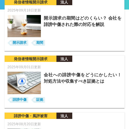
発信者情報開示請求
法人
2025年09月18日更新
開示請求の期間はどのくらい？ 会社を
誹謗中傷された際の対応を解説
開示請求
期間
発信者情報開示請求
法人
2025年09月01日更新
会社への誹謗中傷をどうにかしたい！
対処方法や収集すべき証拠とは
誹謗中傷
証拠
誹謗中傷・風評被害
法人
2025年08月20日更新