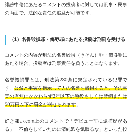
誹謗中傷にあたるコメントの投稿者に対しては刑事・民事
の両面で、法的な責任の追及が可能です。
（1）名誉毀損罪・侮辱罪にあたる投稿は刑罰を受ける
コメントの内容が刑法の名誉毀損（きそん）罪・侮辱罪に
あたる場合、投稿者は刑事責任を負うことになります。
名誉毀損罪とは、刑法第230条に規定されている犯罪で
す。
公然と事実を摘示して人の名誉を毀損すると、その事
実の有無にかかわらず3年以下の懲役もしくは禁錮または
50万円以下の罰金が科せられます
。
好き嫌い.com上のコメントで「デビュー前に逮捕歴があ
る」「不倫をしていたのに清純派を気取るな」といった投