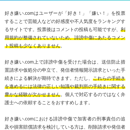
好き嫌い.comはユーザーが「好き！」「嫌い！」を投票
することで芸能人などの好感度や不人気度をランキングす
るサイトです。投票後はコメントの投稿も可能ですが、
利
用規約が整備されていないため、誹謗中傷にあたるコメン
ト投稿も少なくありません
。
好き嫌い.com上で誹謗中傷を受けた場合は、送信防止措
置請求や仮処分の申立て、発信者情報開示請求といった手
続きによる解決が期待できます。ただし、
これらの手続き
を進めるには法律の正しい知識や裁判所の手続きに関する
豊かな経験が欠かせません
。個人で対応するのではなく弁
護士への依頼することをおすすめします。
好き嫌い.comにおける誹謗中傷で加害者の刑事責任の追
及や損害賠償請求を検討している方は、削除請求や発信者