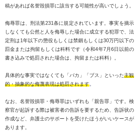
稿があれば名誉毀損罪に該当する可能性が高いでしょう。
侮辱罪は、刑法第231条に規定されています。事実を摘示
しなくても公然と人を侮辱した場合に成立する犯罪で、法
定刑は1年以下の懲役もしくは禁錮もしくは30万円以下の
罰金または拘留もしくは科料です（令和4年7月6日以前の
書き込みで処罰された場合は、拘留または科料）。
具体的な事実ではなくても「バカ」「ブス」といった
主観
的・抽象的な侮蔑表現は処罰されます
。
なお、名誉毀損罪・侮辱罪はいずれも「親告罪」です。検
察官が起訴する際は被害者の告訴を要するため、告訴状の
作成など、弁護士のサポートを受けたほうがいいケースが
あります。