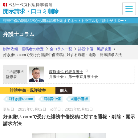
開示請求・口コミ削除
誹謗中傷の削除請求から開示請求対応まで
ネットトラブルを弁護士がサポート
弁護士コラム
削除依頼・投稿者の特定
全コラム一覧
誹謗中傷・風評被害
好き嫌い.comで受けた誹謗中傷投稿に対する通報・削除・開示請求方法
この記事の
萩原達也 代表弁護士
監修者
弁護士会：
第一東京弁護士会
誹謗中傷・風評被害
個人
#好き嫌いcom
#誹謗中傷
#開示請求
更新日：2023年05月02日 公開日：2023年05月02日
好き嫌い.comで受けた誹謗中傷投稿に対する通報・削除・開示
請求方法