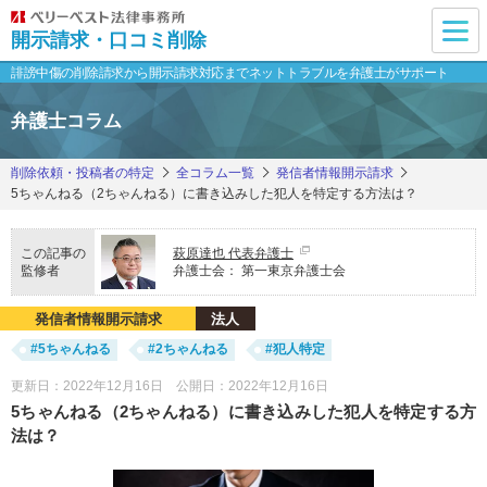
開示請求・口コミ削除
誹謗中傷の削除請求から開示請求対応まで
ネットトラブルを弁護士がサポート
弁護士コラム
削除依頼・投稿者の特定
全コラム一覧
発信者情報開示請求
5ちゃんねる（2ちゃんねる）に書き込みした犯人を特定する方法は？
この記事の
萩原達也 代表弁護士
監修者
弁護士会：
第一東京弁護士会
発信者情報開示請求
法人
#5ちゃんねる
#2ちゃんねる
#犯人特定
更新日：2022年12月16日 公開日：2022年12月16日
5ちゃんねる（2ちゃんねる）に書き込みした犯人を特定する方
法は？