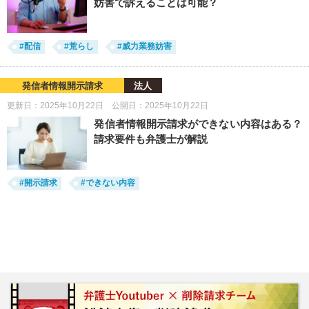
妨害で訴えることは可能？
#配信
#荒らし
#威力業務妨害
発信者情報開示請求
法人
更新日：2025年10月22日 公開日：2025年10月22日
発信者情報開示請求ができない内容はある？
請求要件も弁護士が解説
#開示請求
#できない内容