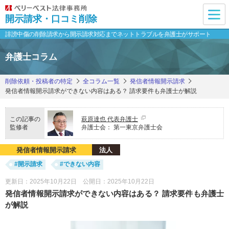
開示請求・口コミ削除
誹謗中傷の削除請求から開示請求対応まで
ネットトラブルを弁護士がサポート
弁護士コラム
削除依頼・投稿者の特定
全コラム一覧
発信者情報開示請求
発信者情報開示請求ができない内容はある？ 請求要件も弁護士が解説
この記事の
萩原達也 代表弁護士
監修者
弁護士会：
第一東京弁護士会
発信者情報開示請求
法人
#開示請求
#できない内容
更新日：2025年10月22日 公開日：2025年10月22日
発信者情報開示請求ができない内容はある？ 請求要件も弁護士
が解説