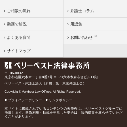
ご相談の流れ
弁護士コラム
動画で解説
用語集
よくある質問
お問い合わせ
サイトマップ
〒106-0032
東京都
港区六本木一丁目8番7号 MFPR六本木麻布台ビル11階
ベリーベスト弁護士法人（所属：第一東京弁護士会）
Copyright © Verybest Law Offices. All Rights Reserved.
▶プライバシーポリシー
▶リンクポリシー
本サイトに掲載されているコンテンツの著作権は、ベリーベストグループに
帰属します。無断利用・転載を発見した場合は、法的措置を取らせていただ
くことがあります。