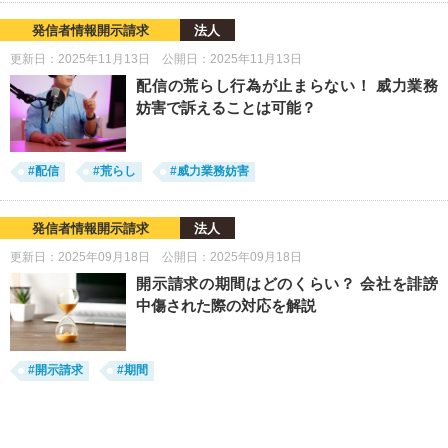
発信者情報開示請求
法人
更新日：2025年11月13日 公開日：2025年11月13日
配信の荒らし行為が止まらない！ 威力業務
妨害で訴えることは可能？
#配信
#荒らし
#威力業務妨害
発信者情報開示請求
法人
更新日：2025年09月18日 公開日：2025年09月18日
開示請求の期間はどのくらい？ 会社を誹謗
中傷された際の対応を解説
#開示請求
#期間