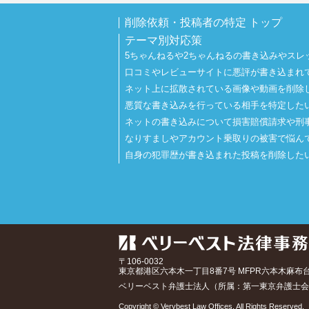
削除依頼・投稿者の特定 トップ
テーマ別対応策
5ちゃんねるや2ちゃんねるの書き込みやスレ
口コミやレビューサイトに悪評が書き込まれ
ネット上に拡散されている画像や動画を削除
悪質な書き込みを行っている相手を特定した
ネットの書き込みについて損害賠償請求や刑
なりすましやアカウント乗取りの被害で悩ん
自身の犯罪歴が書き込まれた投稿を削除した
〒106-0032
東京都
港区六本木一丁目8番7号 MFPR六本木麻布
ベリーベスト弁護士法人（所属：第一東京弁護士会
Copyright © Verybest Law Offices. All Rights Reserved.