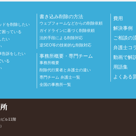
書き込み削除の方法
費用
ウェブフォームなどからの削除依頼
ッドを削除したい
解決事例
ガイドラインに基づく削除依頼
て困っている
ご相談の
法的手段による削除対応
したい
逆SEO等の技術的な削除対応
い
弁護士コ
事告訴をしたい
事務所概要・専門チーム
動画で解
でいる
事務所概要
用語集
い
削除代行業者と弁護士の違い
よくある
専門チーム 弁護士一覧
全国の事務所一覧
台ビル11階
）