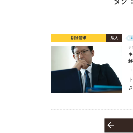
タグ：
削除請求
法人
更
キ
解
「
さ