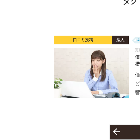
タグ：
口コミ投稿
法人
更
価
措
価
響