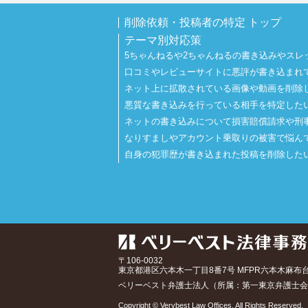
削除依頼・投稿者の特定 トップ
テーマ別対応策
5ちゃんねるや2ちゃんねるの書き込みやスレ
口コミやレビューサイトに悪評が書き込まれ
ネット上に拡散されている画像や動画を削除
悪質な書き込みを行っている相手を特定した
ネットの書き込みについて損害賠償請求や刑
なりすましやアカウント乗取りの被害で悩ん
自身の犯罪歴が書き込まれた投稿を削除した
〒106-0032
東京都
港区六本木一丁目8番7号 MFPR六本木麻布
ベリーベスト弁護士法人（所属：第一東京弁護士会
Copyright © Verybest Law Offices. All Rights Reserved.