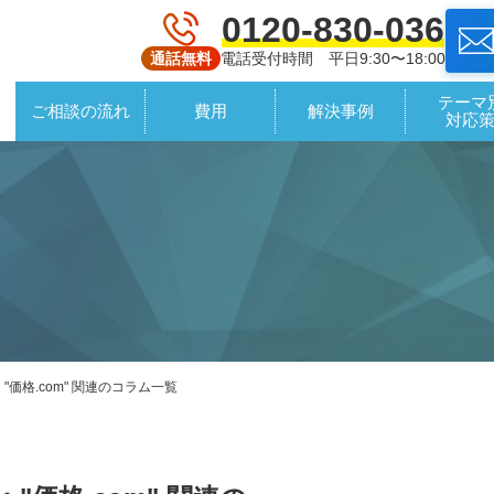
0120-830-036
電話受付時間 平日9:30〜18:00
通話無料
テーマ
ご相談の流れ
費用
解決事例
対応
"価格.com" 関連のコラム一覧