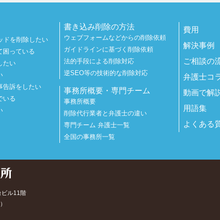
書き込み削除の方法
費用
ウェブフォームなどからの削除依頼
ッドを削除したい
解決事例
ガイドラインに基づく削除依頼
て困っている
ご相談の
法的手段による削除対応
したい
逆SEO等の技術的な削除対応
い
弁護士コ
事告訴をしたい
事務所概要・専門チーム
動画で解
でいる
事務所概要
用語集
い
削除代行業者と弁護士の違い
よくある
専門チーム 弁護士一覧
全国の事務所一覧
台ビル11階
）