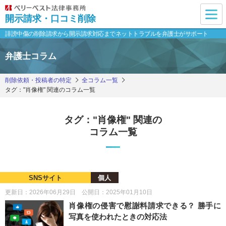
開示請求・口コミ削除
誹謗中傷の削除請求から開示請求対応まで
ネットトラブルを弁護士がサポート
弁護士コラム
削除依頼・投稿者の特定
全コラム一覧
タグ："肖像権" 関連のコラム一覧
タグ："肖像権" 関連の
コラム一覧
SNSサイト
個人
更新日：2026年06月29日 公開日：2025年01月10日
肖像権の侵害で慰謝料請求できる？ 勝手に
写真を使われたときの対応法