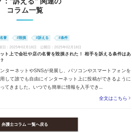
グ："訴える" 関連の
コラム一覧
#名誉
#毀損
#訴える
#条件
新日：2025年02月18日 公開日：2025年02月18日
ット上で会社や店の名誉を毀損された！ 相手を訴える条件はあ
？
ンターネットやSNSが発展し、パソコンやスマートフォンを
利用して誰でも自由にインターネット上に投稿ができるように
ってきました。いつでも簡単に情報を入手でき...
全文はこちら
弁護士コラム 一覧へ戻る