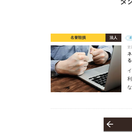
タ
名誉毀損
法人
更
ネ
る
イ
な