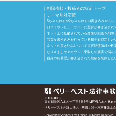
削除依頼・投稿者の特定 トップ
テーマ別対応策
5ちゃんねるや2ちゃんねるの書き込みやスレ
口コミやレビューサイトに悪評が書き込まれ
ネット上に拡散されている画像や動画を削除
悪質な書き込みを行っている相手を特定した
ネットの書き込みについて損害賠償請求や刑
なりすましやアカウント乗取りの被害で悩ん
自身の犯罪歴が書き込まれた投稿を削除した
〒106-0032
東京都
港区六本木一丁目8番7号 MFPR六本木麻布
ベリーベスト弁護士法人（所属：第一東京弁護士会
Copyright © Verybest Law Offices. All Rights Reserved.