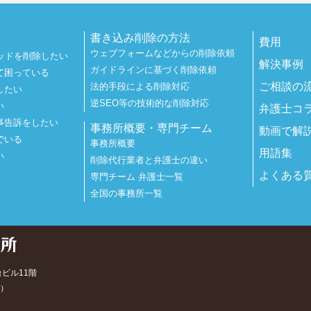
書き込み削除の方法
費用
ウェブフォームなどからの削除依頼
ッドを削除したい
解決事例
ガイドラインに基づく削除依頼
て困っている
ご相談の
法的手段による削除対応
したい
逆SEO等の技術的な削除対応
い
弁護士コ
事告訴をしたい
事務所概要・専門チーム
動画で解
でいる
事務所概要
用語集
い
削除代行業者と弁護士の違い
よくある
専門チーム 弁護士一覧
全国の事務所一覧
台ビル11階
）