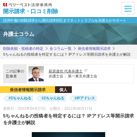
開示請求・口コミ削除
誹謗中傷の削除請求から開示請求対応まで
ネットトラブルを弁護士がサポート
弁護士コラム
削除依頼・投稿者の特定
全コラム一覧
発信者情報開示請求
5ちゃんねるの投稿者を特定するには？ IPアドレス等開示請求を弁護士が解説
この記事の
萩原達也 代表弁護士
監修者
弁護士会：
第一東京弁護士会
発信者情報開示請求
個人
#5ちゃんねる
#2ちゃんねる
#IPアドレス
更新日：2022年04月27日 公開日：2021年08月17日
5ちゃんねるの投稿者を特定するには？ IPアドレス等開示請求
を弁護士が解説