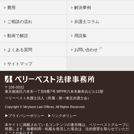
費用
解決事例
ご相談の流れ
弁護士コラム
動画で解説
用語集
よくある質問
お問い合わせ
サイトマップ
〒106-0032
東京都
港区六本木一丁目8番7号 MFPR六本木麻布台ビル11階
ベリーベスト弁護士法人（所属：第一東京弁護士会）
Copyright © Verybest Law Offices. All Rights Reserved.
▶プライバシーポリシー
▶リンクポリシー
本サイトに掲載されているコンテンツの著作権は、ベリーベストグループに
帰属します。無断利用・転載を発見した場合は、法的措置を取らせていただ
くことがあります。