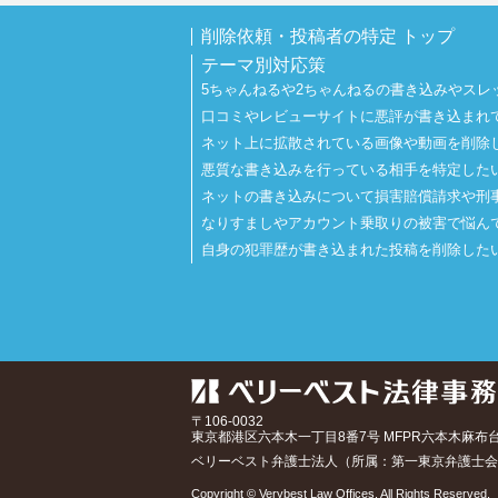
削除依頼・投稿者の特定 トップ
テーマ別対応策
5ちゃんねるや2ちゃんねるの書き込みやスレ
口コミやレビューサイトに悪評が書き込まれ
ネット上に拡散されている画像や動画を削除
悪質な書き込みを行っている相手を特定した
ネットの書き込みについて損害賠償請求や刑
なりすましやアカウント乗取りの被害で悩ん
自身の犯罪歴が書き込まれた投稿を削除した
〒106-0032
東京都
港区六本木一丁目8番7号 MFPR六本木麻布
ベリーベスト弁護士法人（所属：第一東京弁護士会
Copyright © Verybest Law Offices. All Rights Reserved.