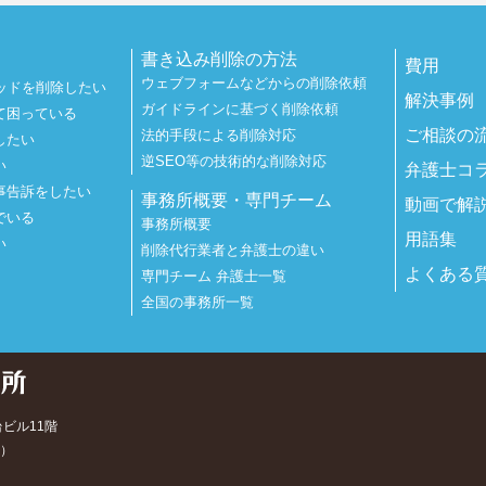
書き込み削除の方法
費用
ウェブフォームなどからの削除依頼
ッドを削除したい
解決事例
ガイドラインに基づく削除依頼
て困っている
ご相談の
法的手段による削除対応
したい
逆SEO等の技術的な削除対応
い
弁護士コ
事告訴をしたい
事務所概要・専門チーム
動画で解
でいる
事務所概要
用語集
い
削除代行業者と弁護士の違い
よくある
専門チーム 弁護士一覧
全国の事務所一覧
台ビル11階
）