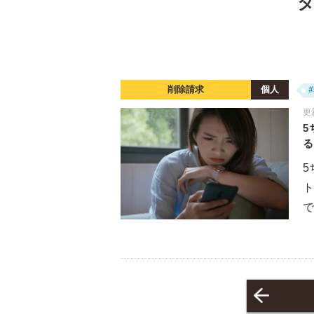
タ
削除請求
個人
#
更
5
る
5
ト
で