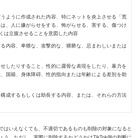
買うように作成された内容、特にネットを炎上させる「荒
たは、人に嫌がらせをする、怖がらせる、害する、傷つけ
くは立腹させることを意図した内容
する内容、卑猥な、攻撃的な、猥褻な、忌まわしいまたは
らせしたりすること、性的に露骨な表現をしたり、暴力を
教、国籍、身体障碍、性的指向または年齢による差別を助
を構成するもしくは助長する内容、または、それらの方法
ではいえなくても、不適切であるものも削除の対象になると
う。ただし、実際に削除するかどうかはTikTok側の判断に