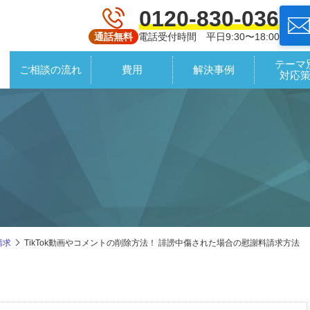
0120-830-036
電話受付時間 平日9:30〜18:00
通話無料
テーマ
ご相談の流れ
費用
解決事例
対応
請求
TikTok動画やコメントの削除方法！ 誹謗中傷された場合の慰謝料請求方法