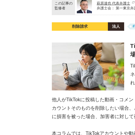
この記事の
萩原達也 代表弁護士
監修者
弁護士会：
第一東京弁
削除請求
法人
#
T
れ
他人がTikTokに投稿した動画・コメ
カウントそのものを削除したい場合、
に損害を被った場合、加害者に対して
本コラムでは、TikTokアカウント