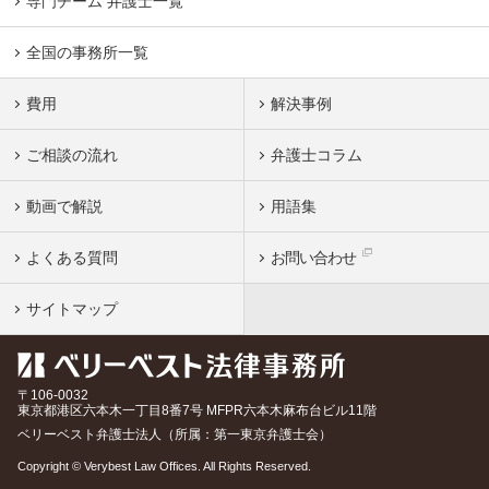
専門チーム 弁護士一覧
全国の事務所一覧
費用
解決事例
ご相談の流れ
弁護士コラム
動画で解説
用語集
よくある質問
お問い合わせ
サイトマップ
〒106-0032
東京都
港区六本木一丁目8番7号 MFPR六本木麻布台ビル11階
ベリーベスト弁護士法人（所属：第一東京弁護士会）
Copyright © Verybest Law Offices. All Rights Reserved.