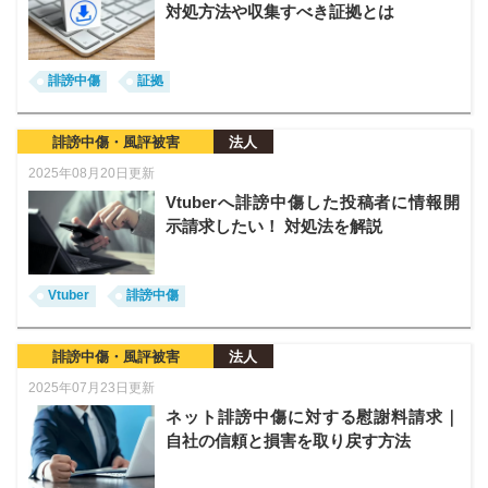
対処方法や収集すべき証拠とは
誹謗中傷
証拠
誹謗中傷・風評被害
法人
2025年08月20日更新
Vtuberへ誹謗中傷した投稿者に情報開
示請求したい！ 対処法を解説
Vtuber
誹謗中傷
誹謗中傷・風評被害
法人
2025年07月23日更新
ネット誹謗中傷に対する慰謝料請求｜
自社の信頼と損害を取り戻す方法