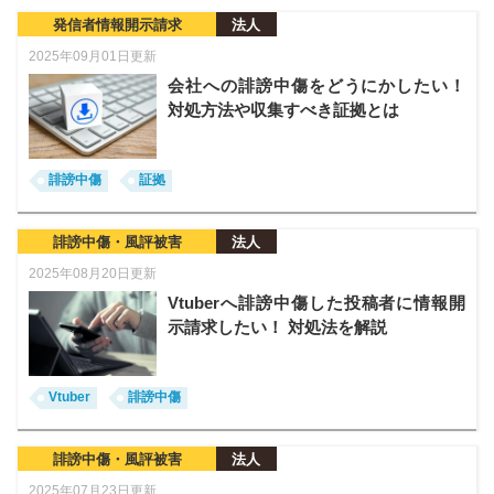
発信者情報開示請求
法人
2025年09月01日更新
会社への誹謗中傷をどうにかしたい！
対処方法や収集すべき証拠とは
誹謗中傷
証拠
誹謗中傷・風評被害
法人
2025年08月20日更新
Vtuberへ誹謗中傷した投稿者に情報開
示請求したい！ 対処法を解説
Vtuber
誹謗中傷
誹謗中傷・風評被害
法人
2025年07月23日更新