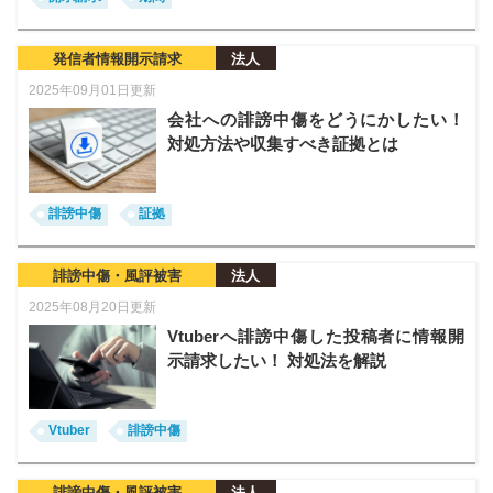
発信者情報開示請求
法人
2025年09月01日更新
会社への誹謗中傷をどうにかしたい！
対処方法や収集すべき証拠とは
誹謗中傷
証拠
誹謗中傷・風評被害
法人
2025年08月20日更新
Vtuberへ誹謗中傷した投稿者に情報開
示請求したい！ 対処法を解説
Vtuber
誹謗中傷
誹謗中傷・風評被害
法人