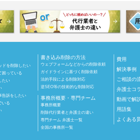
書き込み削除の方法
費用
ウェブフォームなどからの削除依頼
ッドを削除したい
解決事例
ガイドラインに基づく削除依頼
て困っている
ご相談の
法的手段による削除対応
したい
逆SEO等の技術的な削除対応
い
弁護士コ
事告訴をしたい
事務所概要・専門チーム
動画で解
でいる
事務所概要
用語集
い
削除代行業者と弁護士の違い
よくある
専門チーム 弁護士一覧
全国の事務所一覧