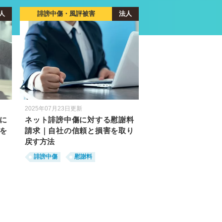
人
誹謗中傷・風評被害
法人
2025年07月23日更新
者に
ネット誹謗中傷に対する慰謝料
を
請求｜自社の信頼と損害を取り
戻す方法
誹謗中傷
慰謝料