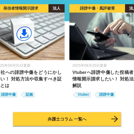
発信者情報開示請求
法人
誹謗中傷・風評被害
法
025年09月01日更新
2025年08月20日更新
会社への誹謗中傷をどうにかし
Vtuberへ誹謗中傷した投稿
たい！ 対処方法や収集すべき証
情報開示請求したい！ 対処法
拠とは
解説
誹謗中傷
証拠
Vtuber
誹謗中傷
弁護士コラム 一覧へ