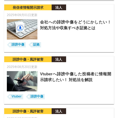
発信者情報開示請求
法人
2025年09月01日更新
会社への誹謗中傷をどうにかしたい！
対処方法や収集すべき証拠とは
誹謗中傷
証拠
誹謗中傷・風評被害
法人
2025年08月20日更新
Vtuberへ誹謗中傷した投稿者に情報開
示請求したい！ 対処法を解説
Vtuber
誹謗中傷
誹謗中傷・風評被害
法人