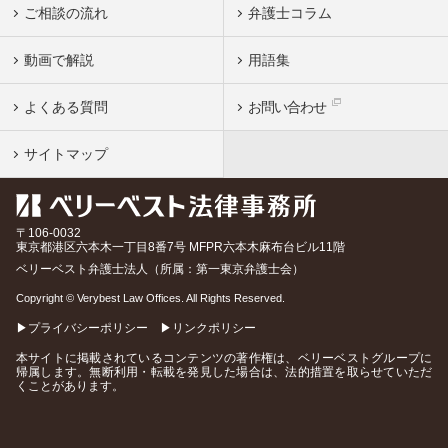
ご相談の流れ
弁護士コラム
動画で解説
用語集
よくある質問
お問い合わせ
サイトマップ
〒106-0032
東京都
港区六本木一丁目8番7号 MFPR六本木麻布台ビル11階
ベリーベスト弁護士法人（所属：第一東京弁護士会）
Copyright © Verybest Law Offices. All Rights Reserved.
▶プライバシーポリシー
▶リンクポリシー
本サイトに掲載されているコンテンツの著作権は、ベリーベストグループに
帰属します。無断利用・転載を発見した場合は、法的措置を取らせていただ
くことがあります。