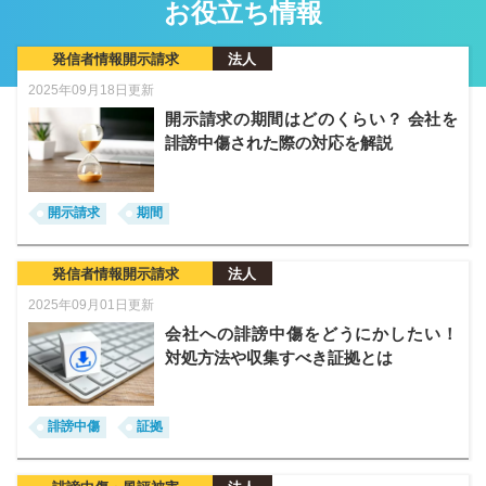
お役立ち情報
発信者情報開示請求
法人
2025年09月18日更新
開示請求の期間はどのくらい？ 会社を
誹謗中傷された際の対応を解説
開示請求
期間
発信者情報開示請求
法人
2025年09月01日更新
会社への誹謗中傷をどうにかしたい！
対処方法や収集すべき証拠とは
誹謗中傷
証拠