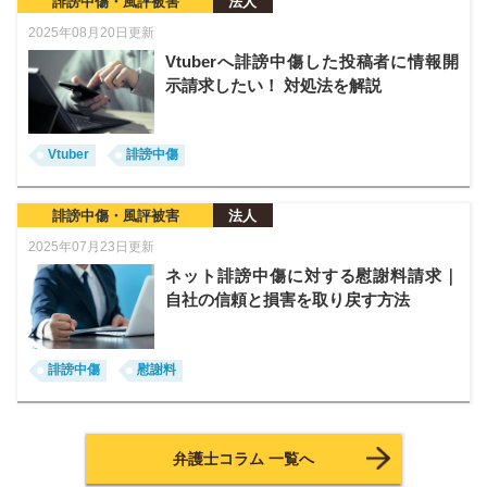
誹謗中傷・風評被害
法人
2025年08月20日更新
Vtuberへ誹謗中傷した投稿者に情報開
示請求したい！ 対処法を解説
Vtuber
誹謗中傷
誹謗中傷・風評被害
法人
2025年07月23日更新
ネット誹謗中傷に対する慰謝料請求｜
自社の信頼と損害を取り戻す方法
誹謗中傷
慰謝料
弁護士コラム 一覧へ